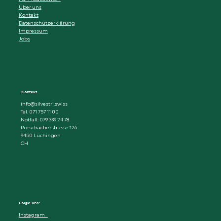
Über uns
Kontakt
Datenschutzerklärung
Impressum
Jobs
Kontakt
info@silvestri.swiss
Tel. 071 757 11 00
Notfall: 079 339 24 78
Rorschacherstrasse 126
9450 Lüchingen
CH
Folge uns:
Instagram