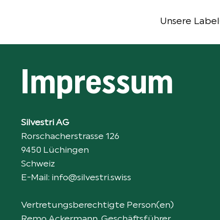
Unsere Label
Impressum
Silvestri AG
Rorschacherstrasse 126
9450 Lüchingen
Schweiz
E-Mail:
info@silvestri.swiss
Vertretungsberechtigte Person(en)
Remo Ackermann, Geschäftsführer