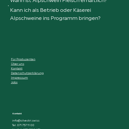
Wann ist Alpschwein Fleisch erhältlich?
Kann ich als Betrieb oder Käserei
Alpschweine ins Programm bringen?
Für Produzenten
Über uns
Kontakt
Datenschutzerklärung
Impressum
Jobs
Kontakt
info@silvestri.swiss
Tel. 071 757 11 00