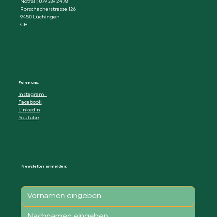
Notfall: 079 339 24 78
Rorschacherstrasse 126
9450 Lüchingen
CH
Folge uns:
Instagram
Facebook
Linkedin
Youtube
Newsletter anmelden: