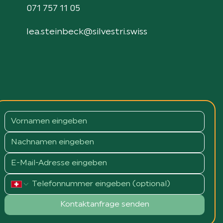
071 757 11 05
lea.steinbeck@silvestri.swiss
Kontaktanfrage senden